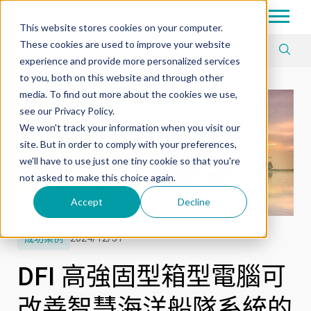
Tech in Days
This website stores cookies on your computer.
These cookies are used to improve your website
Article Tag
experience and provide more personalized services
to you, both on this website and through other
media. To find out more about the cookies we use,
see our Privacy Policy.
We won't track your information when you visit our
site. But in order to comply with your preferences,
we'll have to use just one tiny cookie so that you're
not asked to make this choice again.
Accept
Decline
成功案例
2024/12/31
DFI 高強固型箱型電腦可
改善智慧海洋船隊系統的