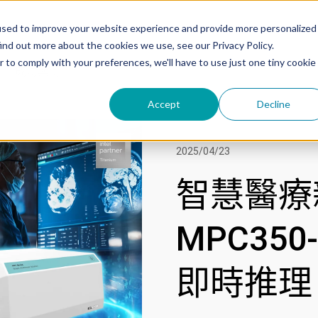
used to improve your website experience and provide more personalized
ind out more about the cookies we use, see our Privacy Policy.
r to comply with your preferences, we'll have to use just one tiny cookie
成功案例
Accept
Decline
2025/04/23
智慧醫療
MPC350
即時推理