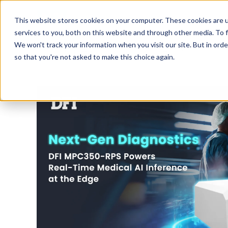
Tech in Days
This website stores cookies on your computer. These cookies are 
services to you, both on this website and through other media. To f
We won't track your information when you visit our site. But in orde
創新焦點
市場趨勢
so that you're not asked to make this choice again.