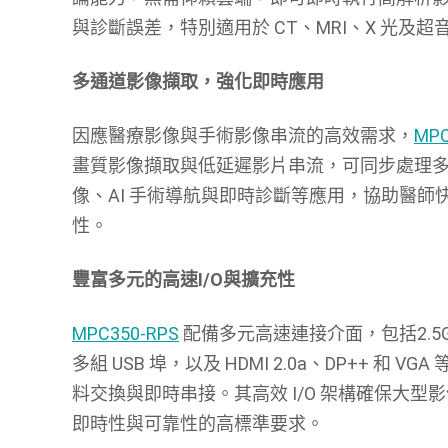
與診斷誤差，特別適用於 CT、MRI、X 光及
多通道影像擷取，強化即時應用
因應醫療影像與手術影像串流的高效需求，
MPC
畫質影像擷取與低延遲影片串流，可同步處理多
像、AI 手術導航與即時診斷等應用，協助醫
性。
豐富多元的高速I/O與擴充性
MPC350-RPS
配備多元高速連接介面，包括2.5GbE乙
多組 USB 埠，以及 HDMI 2.0a、DP++ 
料交換與即時串接。其高效 I/O 架構確保大
即時性與可靠性的高標準要求。