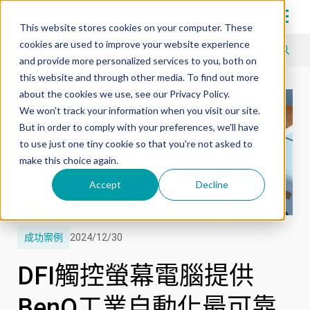
Tech in Days
This website stores cookies on your computer. These
cookies are used to improve your website experience
Article Tag
and provide more personalized services to you, both on
this website and through other media. To find out more
about the cookies we use, see our Privacy Policy.
We won't track your information when you visit our site.
But in order to comply with your preferences, we'll have
to use just one tiny cookie so that you're not asked to
make this choice again.
Accept
Decline
成功案例
2024/12/30
DFI觸控螢幕電腦提供
BenQ工業自動化最可靠