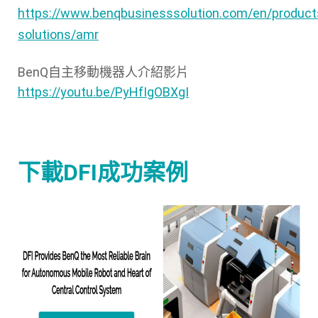
https://www.benqbusinesssolution.com/en/product
solutions/amr
BenQ自主移動機器人介紹影片
https://youtu.be/PyHfIgOBXgI
下載DFI成功案例