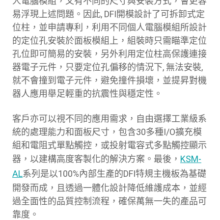
人電腦模組，又有不同的尺寸與安裝方式，會更容
易浮現上述問題。因此, DFI開模設計了可拆卸式定
位柱，並申請專利，利用不同個人電腦模組所設計
的定位孔安裝於面板模組上，組裝時只需瞄準定位
孔位即可簡易的安裝，另外利用定位柱高保護連接
器電子元件，只要定位孔偏移的情況下, 無法安裝,
就不會撞到電子元件，避免撞件損壞，並提昇對機
器人應用舉足輕重的抗震性與穩定性。
客戶亦可以視不同的應用需求，自由選擇工業級系
統的處理能力和面板尺寸，包含30多種I/O擴充模
組和電阻式單點觸控，或投射電容式多點觸控顯示
器，以建構高度客製化的解決方案。最後，
KSM-
AL
系列是以100%內部生產的DFI特規主機板為基礎
開發而成，且透過一體化設計降低維護成本，並經
過全面性的品質控制流程，確保萬無一失的產品可
靠度。