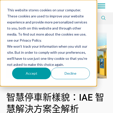
Tech in Days
This website stores cookies on your computer.
These cookies are used to improve your website
Article Tag
experience and provide more personalized services
to you, both on this website and through other
media. To find out more about the cookies we use,
see our Privacy Policy.
We won't track your information when you visit our
site. But in order to comply with your preferences,
we'll have to use just one tiny cookie so that you're
not asked to make this choice again.
Accept
Decline
2025/05/26
智慧停車新樣貌：IAE 智
慧解決方案全解析