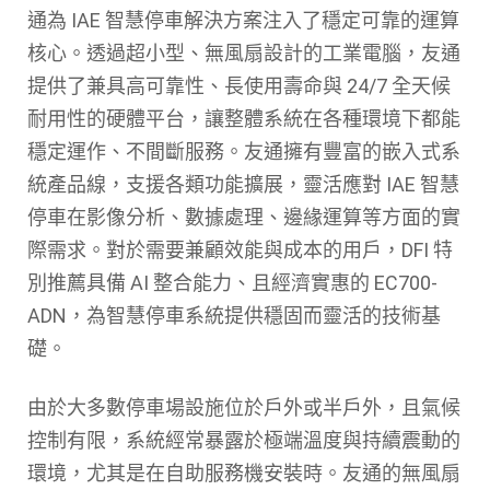
通
為 IAE 智慧停車解決方案注入了穩定可靠的運算
核心。透過超小型、
無風扇設計
的工業電腦，友通
提供了兼具
高可靠性、長使用壽命與
24/7
全天候
耐用性
的硬體平台，讓整體系統在各種環境下都能
穩定運作、不間斷服務。友通擁有豐富的嵌入式系
統產品線，支援各類功能擴展，靈活應對 IAE 智慧
停車在影像分析、數據處理、邊緣運算等方面的實
際需求。對於需要兼顧效能與成本的用戶，DFI 特
別推薦具備 AI 整合能力、且經濟實惠的
EC700-
ADN
，為智慧停車系統提供穩固而靈活的技術基
礎。
由於大多數停車場設施位於戶外或半戶外，且氣候
控制有限，系統經常暴露於極端溫度與持續震動的
環境，尤其是在自助服務機安裝時。友通的無風扇