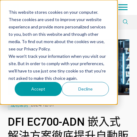
Tech in Days
This website stores cookies on your computer.
These cookies are used to improve your website
Article Tag
experience and provide more personalized services
to you, both on this website and through other
media. To find out more about the cookies we use,
see our Privacy Policy.
We won't track your information when you visit our
site. But in order to comply with your preferences,
we'll have to use just one tiny cookie so that you're
not asked to make this choice again.
Accept
Decline
成功案例
2024/12/31
DFI EC700-ADN 嵌入式
解決方案徹底提升自動販