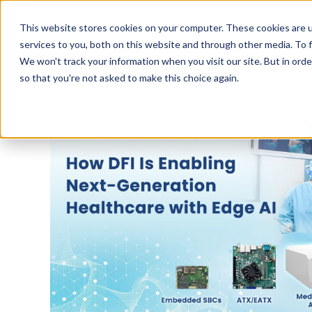
Tech in Days
This website stores cookies on your computer. These cookies are 
services to you, both on this website and through other media. To f
We won't track your information when you visit our site. But in orde
創新焦點
市場趨勢
so that you're not asked to make this choice again.