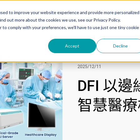
used to improve your website experience and provide more personalized
ind out more about the cookies we use, see our Privacy Policy.
r to comply with your preferences, we'll have to use just one tiny cookie
成功案例
Accept
Decline
2025/12/11
DFI 以
智慧醫療