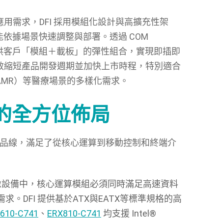
用需求，DFI 採用模組化設計與高擴充性架
組能依據場景快速調整與部署。透過 COM
FI 可提供客戶「模組＋載板」的彈性組合，實現即插即
效縮短產品開發週期並加快上市時程，特別適合
MR）等醫療場景的多樣化需求。
的全方位佈局
的產品線，滿足了從核心運算到移動控制和終端介
像設備中，核心運算模組必須同時滿足高速資料
需求。
DFI
提供基於
ATX
與
EATX
等標準規格的高
610-C741
、
ERX810-C741
均支援
Intel®