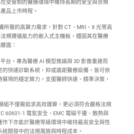
能在受管制的醫療環境中維持長期的安全與合規
速產品上市時程。
所需的高算力需求，針對 CT、MRI、X 光等高
與法規遵循能力的嵌入式主機板，穩固其在醫療
個層面：
算平台，專為醫療 AI 模型推論與 3D 影像重建而
室的快速診斷系統，抑或遠距醫療設備，皆可依
時展現的穩定算力，支援醫師快速、精準決策，
模組不僅需追求高效運算，更必須符合嚴格法規
EC 60601-1 電氣安全、EMC 電磁干擾、散熱與
運作下亦能於醫療等級環境中維持最高安全與性
系統開發中的法規風險與時程成本。