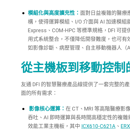
模組化與高度擴充性：
面對日益複雜的醫療應
構，使得運算模組、I/O 介面與 AI 加速模
Express、COM-HPC 等標準規格，D
用式系統整合，不僅降低開發難度，也可有
如影像診斷、病歷管理、自主移動機器人（A
從主機板到移動控制
友通 DFI 的智慧醫療產品線提供了一套完整
面的所有需求：
影像核心運算：
在
CT
、
MRI
等高階醫療影
吞吐、
AI
即時運算與長時間高穩定性的複雜
效能工業主機板，其中
ICX610-C621A
、
ERX