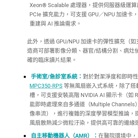
Xeon® Scalable
處理器，提供伺服器級運算
PCIe
擴充能力，可支援
GPU
／
NPU
加速卡
重建與
AI
推論需求。
此外，透過
GPU/NPU
加速卡的彈性擴充（如
造商可部署影像分類、器官
/
結構分割、病灶
確的臨床讀片結果。
手術室/急診室系統：
對於對潔淨度和即時
MPC350-RPS
等無風扇嵌入式系統，除了搭載in
槽，可支援安裝高階 NVIDIA AI 顯示卡（如
R
能即時處理來自多通道（
Multiple Channels
像串流），進行複雜的深度學習模型推論，
風扇散熱減少微粒汙染，提供高可靠的邊緣
自主移動機器人（AMR）：
在醫院環境中，