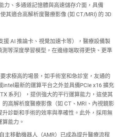
能力、多通道記憶體與高速儲存介面，具備
，使其適合高解析度醫療影像
(
如
CT/MRI)
的
3D
支援
AI
推論卡、視覺加速卡等），醫療設備製
偵測等深度學習模型，在邊緣端取得更快、更準
性要求極高的場景，如手術室和急診室，友通的
tel最新的運算平台之外並具備PCIe x16 擴充
TX
系列），提供強大的平行運算能力，這使其
）的高解析度醫療影像（如
CT
、
MRI
、內視鏡影
提升診斷和手術的效率與準確性。此外，採用無
運算能力。
自主移動機器人（
AMR
）已成為提升醫療流程